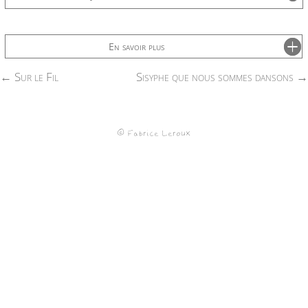
En savoir plus
←
Sur le Fil
Sisyphe que nous sommes dansons
→
© Fabrice Leroux