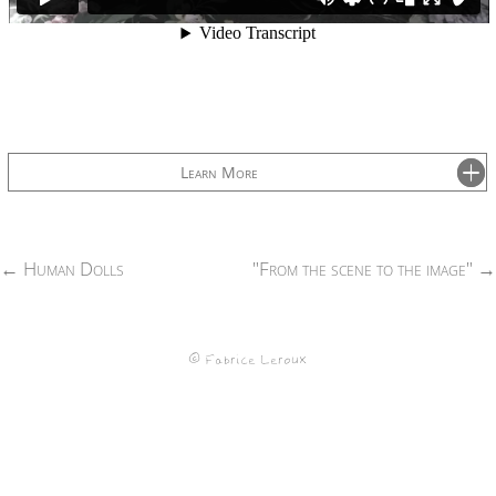
Learn More
←
Human Dolls
"From the scene to the image"
→
© Fabrice Leroux