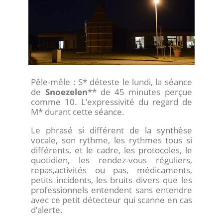
Pêle-mêle : S* déteste le lundi, la séance
de
Snoezelen
** de 45 minutes perçue
comme 10. L’expressivité du regard de
M* durant cette séance.
Le phrasé si différent de la synthèse
vocale, son rythme, les rythmes tous si
différents, et le cadre, les protocoles, le
quotidien, les rendez-vous réguliers,
repas,activités ou pas, médicaments,
petits incidents, les bruits divers que les
professionnels entendent sans entendre
avec ce petit détecteur qui scanne en cas
d’alerte.