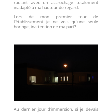
roulant avec un accrochage totalement
inadapté à ma hauteur de regard.
Lors de mon premier tour de
l’établissement je ne vois qu’une seule
horloge, inattention de ma part?
Au dernier jour d’immersion, si je devais