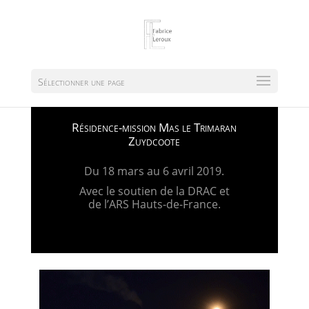
Sélectionner une page
Résidence-mission Mas le Trimaran
Zuydcoote
Du 18 mars au 6 avril 2019.
Avec le soutien de la DRAC et
de l’ARS Hauts-de-France.